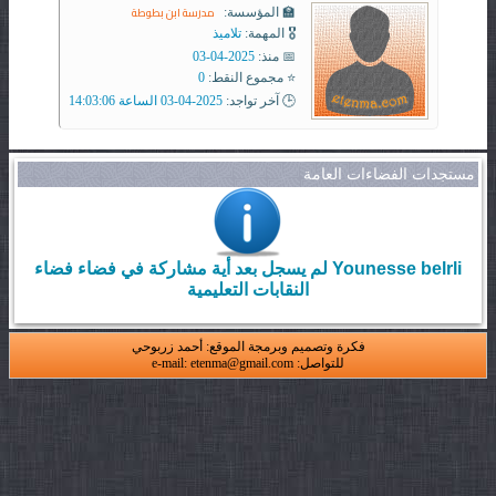
مدرسة ابن بطوطة
🏫 المؤسسة:
🎖️ المهمة:
تلاميذ
📅 منذ:
2025-04-03
⭐ مجموع النقط:
0
🕒 آخر تواجد:
2025-04-03 الساعة 14:03:06
مستجدات الفضاءات العامة
Younesse belrli لم يسجل بعد أية مشاركة في فضاء فضاء
النقابات التعليمية
فكرة وتصميم وبرمجة الموقع: أحمد زربوحي
للتواصل: e-mail: etenma@gmail.com