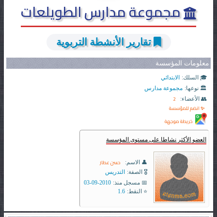
مجموعة مدارس الطويلعات
تقارير الأنشطة التربوية
معلومات المؤسسة
🎓 السلك:
الابتدائي
🏛️ نوعها:
مجموعة مدارس
2
👥 الأعضاء:
✨ انضم للمؤسسة
خريطة موجهة
العضو الأكثر نشاطا على مستوى المؤسسة
حسن عطار
👤 الاسم:
🎖️ الصفة:
التدريس
📅 مسجل منذ:
2010-09-03
⭐ النقط:
1.6