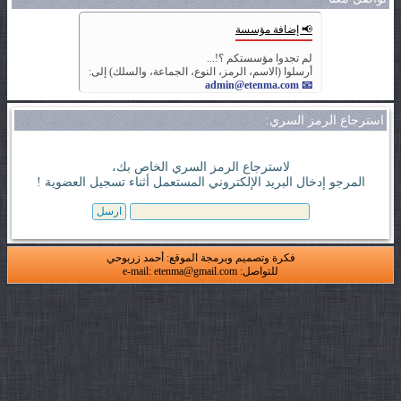
📢 إضافة مؤسسة
لم تجدوا مؤسستكم ؟!...
أرسلوا (الاسم، الرمز، النوع، الجماعة، والسلك) إلى:
📧 admin@etenma.com
استرجاع الرمز السري:
لاسترجاع الرمز السري الخاص بك،
المرجو إدخال البريد الإلكتروني المستعمل أثناء تسجيل العضوية !
فكرة وتصميم وبرمجة الموقع: أحمد زربوحي
للتواصل: e-mail: etenma@gmail.com