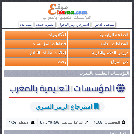
تسجيل الدخول
استرجاع رمز الدخول
عضوية جديدة
مساعدة
الصفحة الرئيسية
الأكاديميات
الفضاءات العامة
فضاءات المؤسسات
دروس الدعم والتقوية
إعلانات طلبات التبادل
عن الموقع
بحث
المؤسسات التعليمية بالمغرب
المؤسسات التعليمية بالمغرب
استرجاع الرمز السري
🏛️
👥
📍
المؤسسات:
16332
الخرائط الموجهة:
4502 (27.57%)
الأعضاء:
4724
تواصل معنا