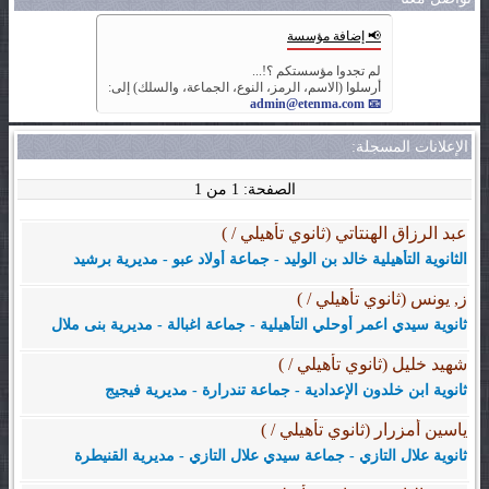
📢 إضافة مؤسسة
لم تجدوا مؤسستكم ؟!...
أرسلوا (الاسم، الرمز، النوع، الجماعة، والسلك) إلى:
📧 admin@etenma.com
الإعلانات المسجلة:
الصفحة: 1 من 1
عبد الرزاق الهنتاتي (ثانوي تأهيلي / )
الثانوية التأهيلية خالد بن الوليد - جماعة أولاد عبو - مديرية برشيد
ز, يونس (ثانوي تأهيلي / )
ثانوية سيدي اعمر أوحلي التأهيلية - جماعة اغبالة - مديرية بنى ملال
شهيد خليل (ثانوي تأهيلي / )
ثانوية ابن خلدون الإعدادية - جماعة تندرارة - مديرية فيجيج
ياسين أمزرار (ثانوي تأهيلي / )
ثانوية علال التازي - جماعة سيدي علال التازي - مديرية القنيطرة