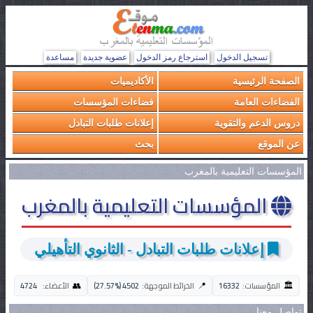
تسجيل الدخول
استرجاع رمز الدخول
عضوية جديدة
مساعدة
الصفحة الرئيسية
الأكاديميات
الفضاءات العامة
فضاءات المؤسسات
دروس الدعم والتقوية
إعلانات طلبات التبادل
عن الموقع
بحث
المؤسسات التعليمية بالمغرب
المؤسسات التعليمية بالمغرب
إعلانات طلبات التبادل - الثانوي التأهيلي
🏛️
👥
📍
المؤسسات:
16332
الخرائط الموجهة:
4502 (27.57%)
الأعضاء:
4724
تواصل معنا