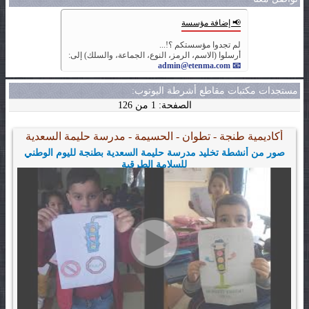
📢 إضافة مؤسسة
لم تجدوا مؤسستكم ؟!...
أرسلوا (الاسم، الرمز، النوع، الجماعة، والسلك) إلى:
📧 admin@etenma.com
مستجدات مكتبات مقاطع أشرطة اليوتوب:
الصفحة: 1 من 126
أكاديمية طنجة - تطوان - الحسيمة - مدرسة حليمة السعدية
صور من أنشطة تخليد مدرسة حليمة السعدية بطنجة لليوم الوطني
للسلامة الطرقية