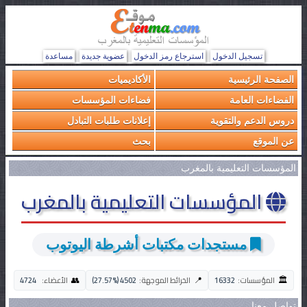
تسجيل الدخول
استرجاع رمز الدخول
عضوية جديدة
مساعدة
الصفحة الرئيسية
الأكاديميات
الفضاءات العامة
فضاءات المؤسسات
دروس الدعم والتقوية
إعلانات طلبات التبادل
عن الموقع
بحث
المؤسسات التعليمية بالمغرب
المؤسسات التعليمية بالمغرب
مستجدات مكتبات أشرطة اليوتوب
🏛️
👥
📍
المؤسسات:
16332
الخرائط الموجهة:
4502 (27.57%)
الأعضاء:
4724
تواصل معنا