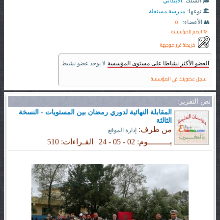
🎓 السلك:
الابتدائي
🏛️ نوعها:
مدرسة مستقلة
0
👥 الأعضاء:
✨ انضم للمؤسسة
خريطة غير موجهة
العضو الأكثر نشاطا على مستوى المؤسسة
لا يوجد عضو نشيط
سجل عضويتك في المؤسسة
نص التقرير:
المقابلة النهائية لدوري رمضان بين المستويات - النسخة
الثالثة
من طرف:
إدارة الموقع
يـــــــــوم: 02 - 05 - 24 | القـراءات: 510