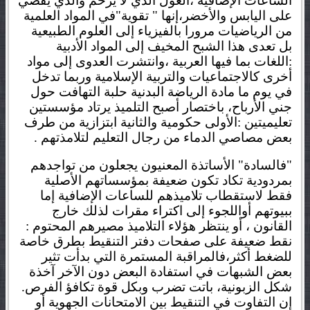
الساعات الإضافية ،الغول الذي لا يرحم والذي يقضي
على اليابس والأخضر،إنها " تقوية"في المواد العلمية
من الرياضيات مرورا بالفيزياء إلى العلوم الطبيعية
بل تعدى هذا الشبح المخيف إلى المواد الأدبية
:اللغات بما فيها العربية ،وانتشرت العدوى إلى مواد
أخرى كالاجتماعيات والتربية الإسلامية وربما تدخل
في يوم ما مادة الرياضة البدنية حلبة التهافت حول
جني الأرباح، باختصار أصبح التلميذ يرتاد مؤسستين
تعليميتين :الأولى
حكومية والثانية ابتزازية من طرف
بعض مصاصي الدماء من رجال التعليم
لتلامذتهم .
"فالسادة" الأساتذة المعنيون يجعلون من تواجدهم
بمردودية تكاد تكون ضعيفة بمؤسساتهم الأصلية
فقط لاستقطاب
تلاميذهم للساعات الإضافية
إما
ببيوتهم أواللجوء إلى اكتراء مقرات لذلك خارج
القانون ، أو ينتظر هؤلاء التلاميذ مصيرهم المحتوم :
نقط ضعيفة على صفحات دفتر التنقيط بطرق خاصة
للضغط أكثر،فالمراقبة المستمرة التي
بدأت تثير
بعض الشبهات في استفادة البعض دون الآخر آخذة
شكل الزبونية، باتت تضرب وبكل قوة تكافؤ الفرص.
إن التفاوت في التنقيط بين الامتحانات الجهوية أو