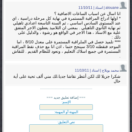
alouane | استاذ | 11/10/11
انا اسال عن اسباب الساعات الاضافية ؟
* اولها ادراج المراقبة المستمرة في نهاية كل مرحلة دراسية ، اي
عند المستوى السادس اساسي ، ثم السنة التاسعة اعدادي تاهيلي
ثم نهاية الثانوي التاهيلي . بمعنى ان التلاميذ يعطون الاجر المتفق
علية مع الاستاذ ، هذا الاجر في الواقع هو رشوة ، والدليل على
ذلك :
**** تلميذ حصل في الملراقبة المستمرة على معدل 8/10 ، اما
الموحد فنقطته 3/10 سينجح حتما ، اذن انا مع حذف نقط المراقبة
المستمرة في جميع اسلاك التعليم ، ونعود للنظام القديم . للنقاش
.
محمد بوبلاح | استاذ | 11/10/11
شكرا جزيلا لك لكن أنتظر نقاشا جديا،لك مني ألف تحية على أية
حال
...........................................................
=== إضافة تعليق جديد ===
الإسم:
المهنة أو المهمة:
نص التعليق: