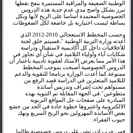
الوطنية الضعيفة والمراقبة المستمرة بنفخ نقطها
تبرز بشكل واضح مدى عدم جدية هذه الدروس
الخصوصية المعتمدة أساسا على الربح لأنها وبكل
بساطة ليست اختيارية بل
خاضعة لكل الضغوطات.
وحسب المخطط الاستعجالي 2010-2012
الذي
أعدته وزارة التربية الوطنية "،فسيتم خلق لجنة
للأخلاقيات داخل كل أكاديمية لاستقبال ودراسة
شكايات آباء وأولياء التلاميذ في شأن أي تجاوز في
هذا الأمر مما يعرض الأستاذ لعقوبة تأديبية باعتبار أن
الدروس الخصوصية أصبحت بموجب المخطط
ممنوعة.كما أعدت الوزارة برنامجا للتقوية والدعم
للتلاميذ المتعثرين في الدراسة قصد الرفع من
مستواهم تحت إشراف وتدريس أساتذة
متطوعين".في الجهة المقابلة تم التنويه بهذه
المبادرة على صفحات جل المواقع التربوية
الالكترونية واعتبروها
خطوة جادة في الحد من جشع
بعض الأساتذة المهرولين نحو الربح السريع ونهك
جيوب الفقراء.
فهي حرب إذن تشن على دروس خصوصية طالما