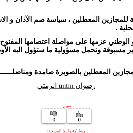
ة للمجازين المعطلين ، سياسة صم الآذان و ال
لية .
و الوطني عزمها على مواصلة اعتصامها المفتوح
 مسبوقة وتحمل مسؤولية ما ستؤول اليه الأوض
زين المعطلين بالصويرة صامدة ومناضلــــــــــــ
رضوان untm الرمتي
تقييم:
0
0
مشاركة رابط الصفحة: