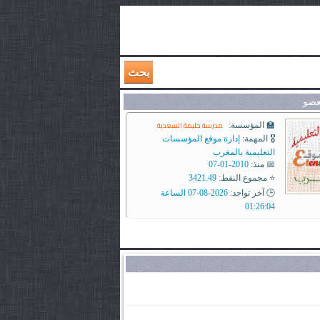
بحث
عضو
مدرسة حليمة السعدية
🏫 المؤسسة:
🎖️ المهمة:
إدارة موقع المؤسسات
التعليمية بالمغرب
📅 منذ:
2010-01-07
⭐ مجموع النقط:
3421.49
🕒 آخر تواجد:
2026-08-07 الساعة
01:26:04