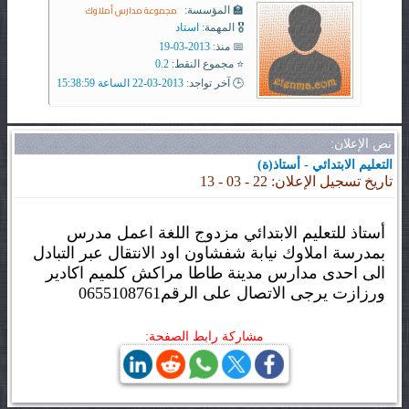
مجموعة مدارس أملاوك
🏫 المؤسسة:
🎖️ المهمة:
استاد
📅 منذ:
2013-03-19
⭐ مجموع النقط:
0.2
🕒 آخر تواجد:
2013-03-22 الساعة 15:38:59
نص الإعلان:
التعليم الابتدائي - أستاذ(ة)
تاريخ تسجيل الإعلان: 22 - 03 - 13
أستاذ للتعليم الابتدائي مزدوج اللغة اعمل مدرس
بمدرسة املاوك نيابة شفشاون اود الانتقال عبر التبادل
الى احدى مدارس مدينة طاطا مراكش كلميم اكادير
ورزازت يرجى الاتصال على الرقم0655108761
مشاركة رابط الصفحة: