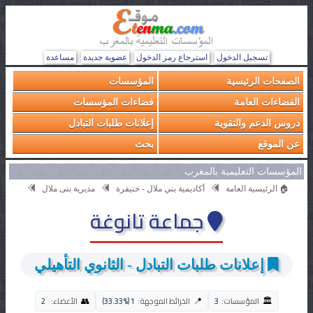
تسجيل الدخول
استرجاع رمز الدخول
عضوية جديدة
مساعدة
الصفحات الرئيسية
المؤسسات
الفضاءات العامة
فضاءات المؤسسات
دروس الدعم والتقوية
إعلانات طلبات التبادل
عن الموقع
بحث
المؤسسات التعليمية بالمغرب
🏠 الرئيسية العامة
أكاديمية بني ملال - خنيفرة
مديرية بنى ملال
جماعة تانوغة
إعلانات طلبات التبادل - الثانوي التأهيلي
🏛️
👥
📍
المؤسسات:
3
الخرائط الموجهة:
1 (33.33%)
الأعضاء:
2