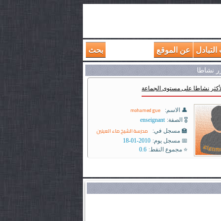
التبادل
عن الموقع
بحث
رر نشاطا
لأكثر نشاطا على مستوى الجماعة
mohamed gue
👤 الاسم:
🎖️ الصفة:
enseignant
مدرسة الشيخ ماء العينين
🏫 مسجل في:
📅 مسجل يوم:
2010-01-18
⭐ مجموع النقط:
0.6