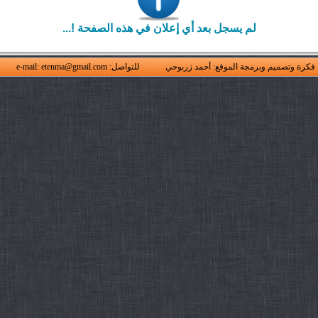
لم يسجل بعد أي إعلان في هذه الصفحة !...
فكرة وتصميم وبرمجة الموقع: أحمد زربوحي
للتواصل: e-mail: etenma@gmail.com