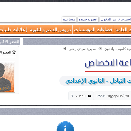
استرجاع رمز الدخول
عضوية جديدة
مساعدة
 العامة
فضاءات المؤسسات
دروس الدعم والتقوية
إعلانات طلبات 
العضو الأكث
ية كلميم - واد نون
مديرية سيدي إيفني
🏆 العضو ا
عة الاخصاص
التبادل - الثانوي الإعدادي
👥
الخرائط الموجهة:
1 (25%)
الأعضاء:
3