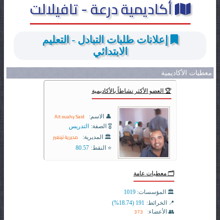
أكاديمية درعة - تافيلالت
إعلانات طلبات التبادل - التعليم
الابتدائي
معطيات الأكاديمية
🏆 العضو الأكثر نشاطاً بالأكاديمية
Ait ouahy Said
👤 الاسم:
🎖️ الصفة:
التدريس
مديرية تينغير
🏛️ المديرية:
⭐ النقط:
80.57
🗂️ معطيات عامة
🏛️ المؤسسات:
1019
📍 الخرائط:
191 (18.74%)
373
👥 الأعضاء: