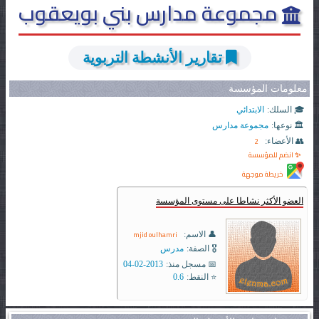
مجموعة مدارس بني بويعقوب
تقارير الأنشطة التربوية
معلومات المؤسسة
🎓 السلك:
الابتدائي
🏛️ نوعها:
مجموعة مدارس
2
👥 الأعضاء:
✨ انضم للمؤسسة
خريطة موجهة
العضو الأكثر نشاطا على مستوى المؤسسة
mjid oulhamri
👤 الاسم:
🎖️ الصفة:
مدرس
📅 مسجل منذ:
2013-02-04
⭐ النقط:
0.6