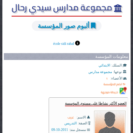
مجموعة مدارس سيدي رحال
ألبوم صور المؤسسة
école sidi rahal
معلومات المؤسسة
🎓 السلك:
الابتدائي
🏛️ نوعها:
مجموعة مدارس
1
👥 الأعضاء:
✨ انضم للمؤسسة
خريطة موجهة
العضو الأكثر نشاطا على مستوى المؤسسة
غريب
👤 الاسم:
🎖️ الصفة:
التدريس
📅 مسجل منذ:
2011-10-09