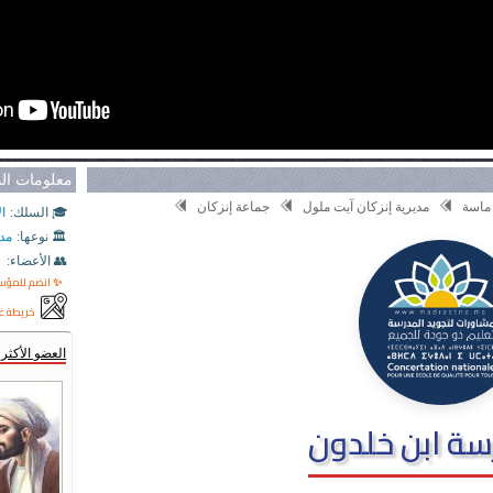
معلومات ا
ماسة
مديرية إنزكان آيت ملول
جماعة إنزكان
🎓 السلك:
ال
🏛️ نوعها:
مد
👥 الأعضاء:
✨ انضم للمؤ
خريطة غ
العضو الأكث
ة ابن خلدون