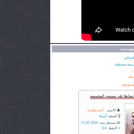
لمؤسسة
ابتدائي
رسة مستقلة
1
سسة
ير موجهة
ر نشاطا على مستوى المؤسسة
أحمد مورادي
👤 الاسم:
🎖️ الصفة:
أستاذ
📅 مسجل منذ:
2010-05-11
⭐ النقط:
6.6