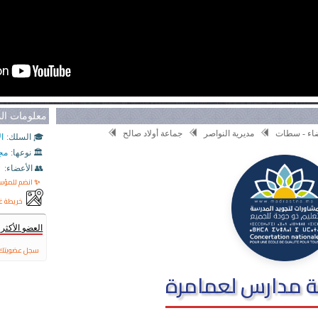
معلومات ا
يضاء - سطات
مديرية النواصر
جماعة أولاد صالح
🎓 السلك:
ال
🏛️ نوعها:
مج
👥 الأعضاء:
✨ انضم للمؤ
خريطة غ
العضو الأكث
سجل عضويتك 
مدارس لعمامرة