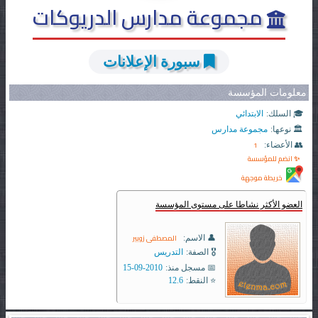
مجموعة مدارس الدريوكات
سبورة الإعلانات
معلومات المؤسسة
🎓 السلك:
الابتدائي
🏛️ نوعها:
مجموعة مدارس
1
👥 الأعضاء:
✨ انضم للمؤسسة
خريطة موجهة
العضو الأكثر نشاطا على مستوى المؤسسة
المصطفى زوبير
👤 الاسم:
🎖️ الصفة:
التدريس
📅 مسجل منذ:
2010-09-15
⭐ النقط:
12.6