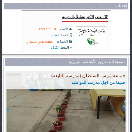
إعلانات
🏆 العضو الأكثر نشاطاً بالمديرية
النابغة ECOLE
👤 الاسم:
🎖️ الصفة:
اسناذ
جماعة مرس السلطان
🏫 الجماعة:
⭐ النقط:
21.23
مستجدات تقارير الأنشطة التربوية
جماعة مرس السلطان (مدرسة النابغة)
جميعا من اجل مدرسة المواطنة