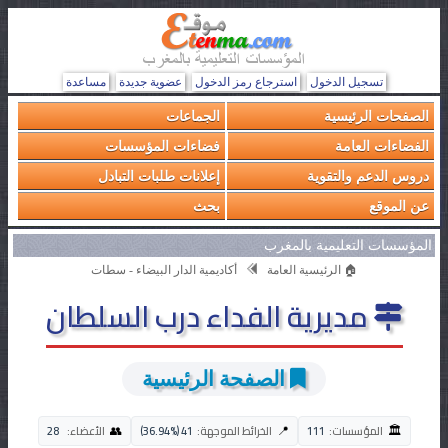
تسجيل الدخول
استرجاع رمز الدخول
عضوية جديدة
مساعدة
الصفحات الرئيسية
الجماعات
الفضاءات العامة
فضاءات المؤسسات
دروس الدعم والتقوية
إعلانات طلبات التبادل
عن الموقع
بحث
المؤسسات التعليمية بالمغرب
🏠 الرئيسية العامة
أكاديمية الدار البيضاء - سطات
مديرية الفداء درب السلطان
الصفحة الرئيسية
🏛️
👥
📍
المؤسسات:
111
الخرائط الموجهة:
41 (36.94%)
الأعضاء:
28