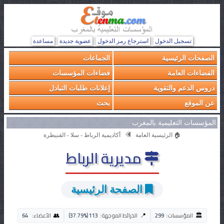
تسجيل الدخول
استرجاع رمز الدخول
عضوية جديدة
مساعدة
الصفحات الرئيسية
الجماعات
الفضاءات العامة
فضاءات المؤسسات
دروس الدعم والتقوية
إعلانات طلبات التبادل
عن الموقع
بحث
المؤسسات التعليمية بالمغرب
🏠 الرئيسية العامة
أكاديمية الرباط - سلا - القنيطرة
مديرية الرباط
الصفحة الرئيسية
🏛️
👥
📍
المؤسسات:
299
الخرائط الموجهة:
113 (37.79%)
الأعضاء:
64