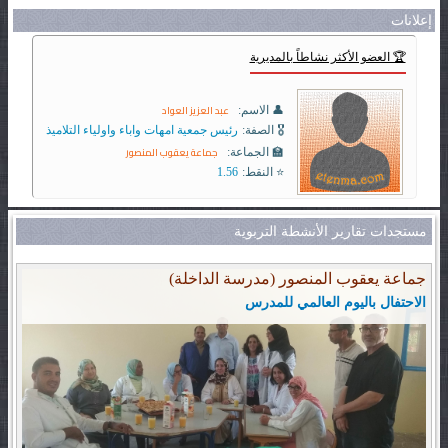
إعلانات
🏆 العضو الأكثر نشاطاً بالمديرية
عبد العزيز العواد
👤 الاسم:
🎖️ الصفة:
رئيس جمعية امهات واباء واولياء التلاميذ
جماعة يعقوب المنصور
🏫 الجماعة:
⭐ النقط:
1.56
مستجدات تقارير الأنشطة التربوية
جماعة يعقوب المنصور (مدرسة الداخلة)
الاحتفال باليوم العالمي للمدرس