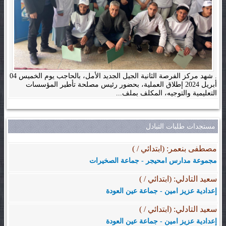
. شهد مركز الفرصة الثانية الجيل الجديد الأمل، بالحاجب يوم الخميس 04
أبريل 2024 إطلاق العملية، بحضور رئيس مصلحة تأطير المؤسسات
التعليمية والتوجيه، المكلف بملف...
مستجدات طلبات التبادل
مصطفى بنعمر: (ابتدائي / )
مجموعة مدارس امحيجر - جماعة الصخيرات
سعيد التادلي: (ابتدائي / )
إعدادية عزيز امين - جماعة عين العودة
سعيد التادلي: (ابتدائي / )
إعدادية عزيز امين - جماعة عين العودة