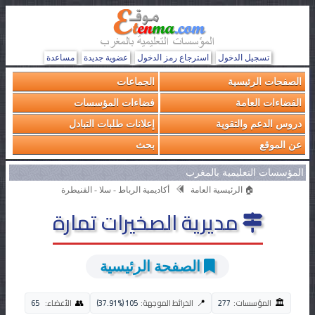
تسجيل الدخول
استرجاع رمز الدخول
عضوية جديدة
مساعدة
الصفحات الرئيسية
الجماعات
الفضاءات العامة
فضاءات المؤسسات
دروس الدعم والتقوية
إعلانات طلبات التبادل
عن الموقع
بحث
المؤسسات التعليمية بالمغرب
🏠 الرئيسية العامة
أكاديمية الرباط - سلا - القنيطرة
مديرية الصخيرات تمارة
الصفحة الرئيسية
🏛️
👥
📍
المؤسسات:
277
الخرائط الموجهة:
105 (37.91%)
الأعضاء:
65