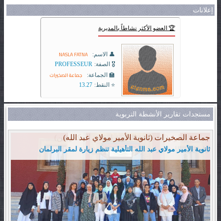
إعلانات
🏆 العضو الأكثر نشاطاً بالمديرية
NASLA FATNA
👤 الاسم:
🎖️ الصفة:
PROFESSEUR
جماعة الصخيرات
🏫 الجماعة:
⭐ النقط:
13.27
مستجدات تقارير الأنشطة التربوية
جماعة تمارة (المدرسة العلوية لرعاية المكفوفين)
زيارة بيت الله الحرام