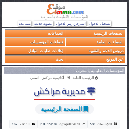
تسجيل الدخول
استرجاع رمز الدخول
عضوية جديدة
مساعدة
الصفحات الرئيسية
الجماعات
الفضاءات العامة
فضاءات المؤسسات
دروس الدعم والتقوية
إعلانات طلبات التبادل
عن الموقع
بحث
المؤسسات التعليمية بالمغرب
🏠 الرئيسية العامة
أكاديمية مراكش - اسفي
مديرية مراكش
الصفحة الرئيسية
🏛️
👥
📍
المؤسسات:
594
الخرائط الموجهة:
107 (18.01%)
الأعضاء:
134