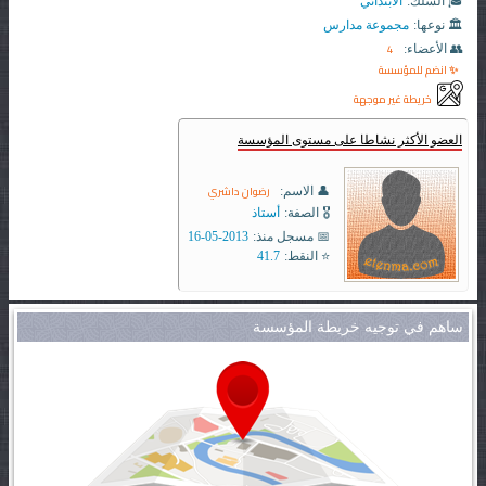
🎓 السلك:
الابتدائي
🏛️ نوعها:
مجموعة مدارس
4
👥 الأعضاء:
✨ انضم للمؤسسة
خريطة غير موجهة
العضو الأكثر نشاطا على مستوى المؤسسة
رضوان داشري
👤 الاسم:
🎖️ الصفة:
أستاذ
📅 مسجل منذ:
2013-05-16
⭐ النقط:
41.7
ساهم في توجيه خريطة المؤسسة