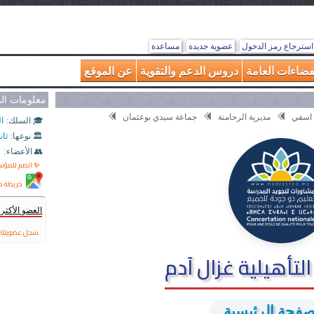
استرجاع رمز الدخول
عضوية جديدة
مساعدة
فضاءات العامة
دروس الدعم والتقوية
عن الموقع
معلومات ا
 اسفي
مديرية الرحامنة
جماعة سيدي بوعثمان
🎓 السلك:
ال
🏛️ نوعها:
ثان
👥 الأعضاء:
✨ انضم للمؤ
خريطة م
العضو الأكث
سجل عضويتك 
التأهيلية غزال آدم
صفحة الرئيسية