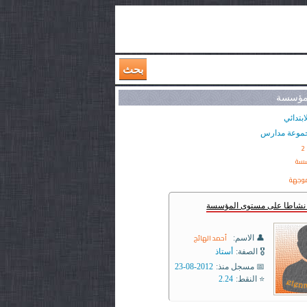
بحث
لمؤسسة
ابتدائي
موعة مدارس
2
سسة
وجهة
ر نشاطا على مستوى المؤسسة
أحمد الهائج
👤 الاسم:
🎖️ الصفة:
أستاذ
📅 مسجل منذ:
2012-08-23
⭐ النقط:
2.24