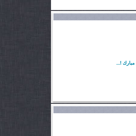
ارك !...