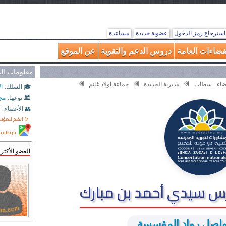
استرجاع رمز الدخول
عضوية جديدة
مساعدة
فضاءات العامة
دروس الدعم والتقوية
عن الموقع
معلومات ا
بيضاء - سطات
مديرية الجديدة
جماعة اولاد غانم
🎓 السلك:
ال
🏛️ نوعها:
مج
👥 الأعضاء:
✨ انضم للمؤ
خريطة م
العضو الأكث
 سيدي أحمد بن مبارك
صل رواد المؤسسة