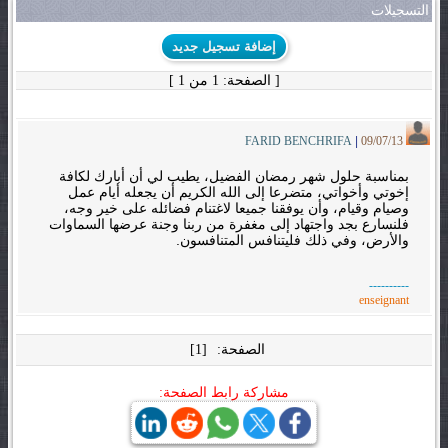
التسجيلات
إضافة تسجيل جديد
[ الصفحة: 1 من 1 ]
FARID BENCHRIFA
|
09/07/13
بمناسبة حلول شهر رمضان الفضيل، يطيب لي أن أبارك لكافة
إخوتي وأخواتي، متضرعا إلى الله الكريم أن يجعله أيام عمل
وصيام وقيام، وأن يوفقنا جميعا لاغتنام فضائله على خير وجه،
فلنسارع بجد واجتهاد إلى مغفرة من ربنا وجنة عرضها السماوات
والأرض، وفي ذلك فليتنافس المتنافسون.
----------
enseignant
الصفحة:
[1]
مشاركة رابط الصفحة: