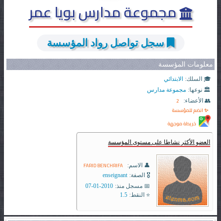
مجموعة مدارس بويا عمر
سجل تواصل رواد المؤسسة
معلومات المؤسسة
🎓 السلك:
الابتدائي
🏛️ نوعها:
مجموعة مدارس
2
👥 الأعضاء:
✨ انضم للمؤسسة
خريطة موجهة
العضو الأكثر نشاطا على مستوى المؤسسة
FARID BENCHRIFA
👤 الاسم:
🎖️ الصفة:
enseignant
📅 مسجل منذ:
2010-01-07
⭐ النقط:
1.5