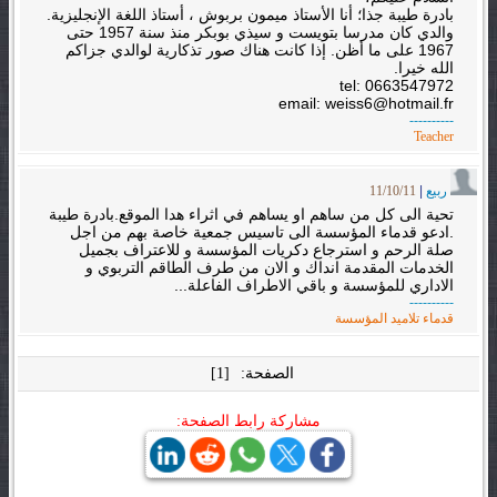
بادرة طيبة جذا؛ أنا الأستاذ ميمون بربوش ، أستاذ اللغة الإنجليزية.
والدي كان مدرسا بتويست و سيذي بوبكر منذ سنة 1957 حتى
1967 على ما أظن. إذا كانت هناك صور تذكارية لوالدي جزاكم
الله خيرا.
tel: 0663547972
email: weiss6@hotmail.fr
----------
Teacher
ربيع
|
11/10/11
تحية الى كل من ساهم او يساهم في اثراء هدا الموقع.بادرة طيبة
.ادعو قدماء المؤسسة الى تاسيس جمعية خاصة بهم من اجل
صلة الرحم و استرجاع دكريات المؤسسة و للاعتراف بجميل
الخدمات المقدمة انداك و الان من طرف الطاقم التربوي و
الاداري للمؤسسة و باقي الاطراف الفاعلة...
----------
قدماء تلاميد المؤسسة
الصفحة:
[1]
مشاركة رابط الصفحة: