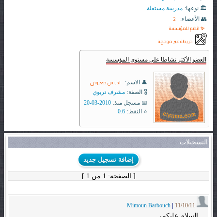
🏛️ نوعها:
مدرسة مستقلة
2
👥 الأعضاء:
✨ انضم للمؤسسة
خريطة غير موجهة
العضو الأكثر نشاطا على مستوى المؤسسة
ادريس معروفي
👤 الاسم:
🎖️ الصفة:
مشرف تربوي
📅 مسجل منذ:
2010-03-20
⭐ النقط:
0.6
التسجيلات
إضافة تسجيل جديد
[ الصفحة: 1 من 1 ]
Mimoun Barbouch
|
11/10/11
السلام عليكم،