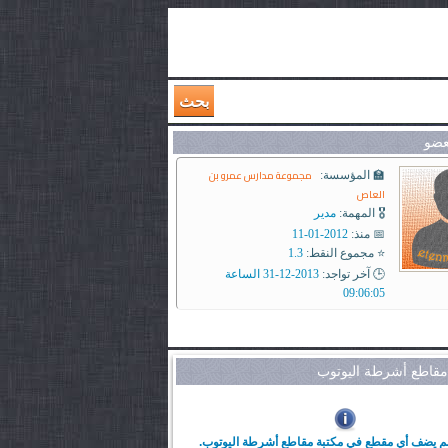
بحث
عضو
مجموعة مدارس عمرو بن
🏫 المؤسسة:
العاص
🎖️ المهمة:
مدير
📅 منذ:
2012-01-11
⭐ مجموع النقط:
1.3
🕒 آخر تواجد:
2013-12-31 الساعة
09:06:05
قاطع أشرطة اليوتوب
 لم يضف أي مقطع في مكتبة مقاطع أشرطة اليوتوب.