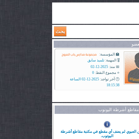
بحث
عضو
مجموعة مدارس باب المروج
🏫 المؤسسة:
🎖️ المهمة:
تلميذ سابق
📅 منذ:
2025-12-02
⭐ مجموع النقط:
0
🕒 آخر تواجد:
2025-12-02 الساعة
18:15:38
قاطع أشرطة اليوتوب
 العبوي لم يضف أي مقطع في مكتبة مقاطع أشرطة
اليوتوب.