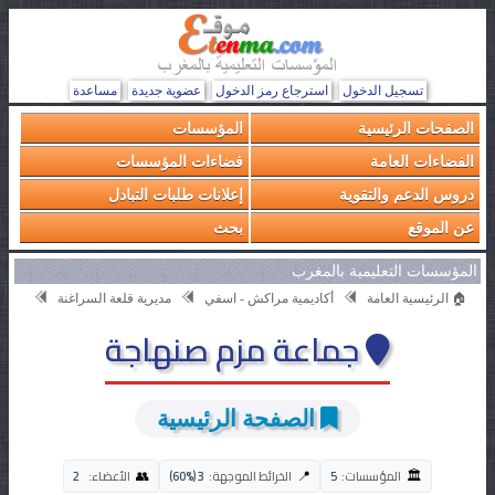
تسجيل الدخول
استرجاع رمز الدخول
عضوية جديدة
مساعدة
الصفحات الرئيسية
المؤسسات
الفضاءات العامة
فضاءات المؤسسات
دروس الدعم والتقوية
إعلانات طلبات التبادل
عن الموقع
بحث
المؤسسات التعليمية بالمغرب
🏠 الرئيسية العامة
أكاديمية مراكش - اسفي
مديرية قلعة السراغنة
جماعة مزم صنهاجة
الصفحة الرئيسية
🏛️
👥
📍
المؤسسات:
5
الخرائط الموجهة:
3 (60%)
الأعضاء:
2