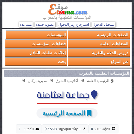
تسجيل الدخول
استرجاع رمز الدخول
عضوية جديدة
مساعدة
الصفحات الرئيسية
المؤسسات
الفضاءات العامة
فضاءات المؤسسات
دروس الدعم والتقوية
إعلانات طلبات التبادل
عن الموقع
بحث
المؤسسات التعليمية بالمغرب
🏠 الرئيسية العامة
أكاديمية الشرق
مديرية بركان
جماعة لعثامنة
الصفحة الرئيسية
🏛️
👥
📍
المؤسسات:
8
الخرائط الموجهة:
3 (37.5%)
الأعضاء:
2