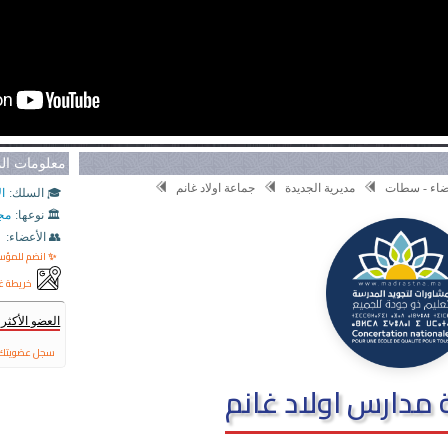
معلومات ا
بيضاء - سطات
مديرية الجديدة
جماعة اولاد غانم
🎓 السلك:
ال
🏛️ نوعها:
مج
👥 الأعضاء:
✨ انضم للمؤ
خريطة غ
العضو الأكث
سجل عضويتك 
دارس اولاد غانم