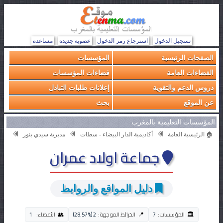
تسجيل الدخول
استرجاع رمز الدخول
عضوية جديدة
مساعدة
الصفحات الرئيسية
المؤسسات
الفضاءات العامة
فضاءات المؤسسات
دروس الدعم والتقوية
إعلانات طلبات التبادل
عن الموقع
بحث
المؤسسات التعليمية بالمغرب
🏠 الرئيسية العامة
أكاديمية الدار البيضاء - سطات
مديرية سيدي بنور
جماعة اولاد عمران
دليل المواقع والروابط
🏛️
👥
📍
المؤسسات:
7
الخرائط الموجهة:
2 (28.57%)
الأعضاء:
1