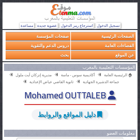
تسجيل الدخول
استرجاع رمز الدخول
عضوية جديدة
مساعدة
الصفحات الرئيسية
صفحات المؤسسة
الفضاءات العامة
دروس الدعم والتقوية
عن الموقع
بحث
المؤسسات التعليمية بالمغرب
🏠 الرئيسية العامة
أكاديمية سوس - ماسة
مديرية إنزكان آيت ملول
جماعة الدشيرة الجهادية
ثانوية القاضي عياض الإعدادية
Mohamed OUTTALEB
دليل المواقع والروابط
معلومات العضو