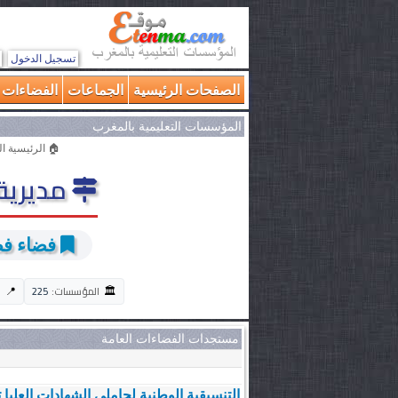
تسجيل الدخول
الصفحات الرئيسية
الجماعات
الفضاءات ا
المؤسسات التعليمية بالمغرب
🏠 الرئيسية ال
مديرية 
فضاء فضا
🏛️
📍
المؤسسات:
225
ا
مستجدات الفضاءات العامة
التنسيقية الوطنية لحاملي الشهادات العليا ت