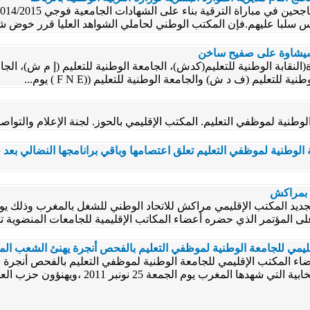
انعكس سلبا عليهم.فإن المكتب الوطني لحاملي الشواهد العليا قرر خوض ش
ة بشيشاوة على صفيح ساخن
النقابة الوطنية للتعليم(كدش)، الجامعة الوطنية للتعليم (إ م ش)، الج
للتعليم (ف د ش) والجامعة الوطنية للتعليم ((F N E ) يوم...
لوطنية لموظفي التعليم. المكتب الإقليمي بالحوز. لجنة الإعلام والتوا
ة الوطنية لموظفي التعليم تعلق اعتصامها وباقي برانامجها النضالي بعد ح
د بمراكش
ليمي للجامعة الوطنية لموظفي التعليم بالفحص أنجرة يهنئ الشعب المغر
عضاء المكتب الإقليمي للجامعة الوطنية لموظفي التعليم بالفحص أنجرة
العملية الانتخابية التي شهدها المغرب ي