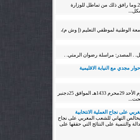
تماشيا مع المستجدات التي يعرفها ملف الناجحين في مباراة الترقية بناء على الشهادات الجامعية فوجي 2014/2015.وما رافق ذلك من تماطل للوزارة
كل...
امعة الوطنية لموظفي التعليم (إ وش م)،
صل. . المصدر: مراسلة رضوان الرمتي. .
وار مجدي مع النيابة الاقليمية
. . . انعقد بتوفيق من الله عز وجل مؤتمر لتجديد المكتب الإقليمي مراكش للاتحاد الوطني للشغل بالمغرب وذلك يوم الأحد 29محرم 1433هـ الموافق 25دجنبر
بي على نجاح العملية الانتخابية
 بخالص التهاني للشعب المغربي على نجاح
وم الجمعة 25 نونبر 2011 ،ويهنؤون حزب العدالة والتنمية على النتائج التي حققها على