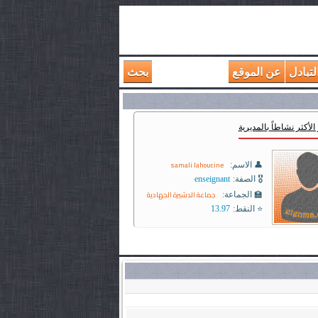
لتبادل
عن الموقع
بحث
الأكثر نشاطاً بالمديرية
samali lahoucine
👤 الاسم:
🎖️ الصفة:
enseignant
جماعة الدشيرة الجهادية
🏫 الجماعة:
⭐ النقط:
13.97