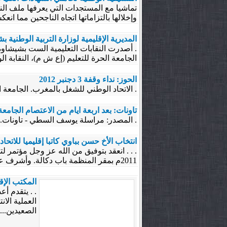
وإخلالها بالتزاماتها اتجاه الناجحين مما 
المديرية الإقليمية لوزارة التربية الوطني
. أصدرت النقابات التعليمية الست بشيشاوة(
الجامعة الحرة للتعليم (إع ش م)، النقابة الوطنية 
الحوز: نداء وقفة 3 دجنبر 2012
. الاتحاد الوطني للشغل بالمغرب. الجامعة ا
تاونات: بعد اربعة ايام من الاعتصام الجامع
. المصدر: مراسلة يوسف السطي - تاونات.
انتخاب الأخ حسن بباوي كاتبا إقليميا للاتحا
2011م بمقر المنظمة باب دكالة. وأشرف على المؤتمر الذي حضره أعضاء المكاتب الإقليمية للجامعات المنضوية تحت...
المكتب الإق
. . يتقدم أ
الصعيدين...