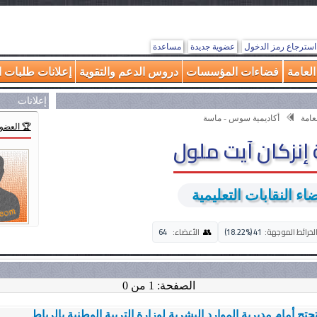
استرجاع رمز الدخول
عضوية جديدة
مساعدة
لعامة
فضاءات المؤسسات
دروس الدعم والتقوية
إعلانات طلبات ا
إعلانات
عامة
أكاديمية سوس - ماسة
🏆 العضو 
إنزكان آيت ملول
ء النقابات التعليمية
👥
لخرائط الموجهة:
41 (18.22%)
الأعضاء:
64
الصفحة: 1 من 0
حتج أمام مديرية الموارد البشرية لوزارة التربية الوطنية بالرباط