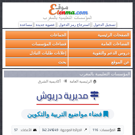
تسجيل الدخول
استرجاع رمز الدخول
عضوية جديدة
مساعدة
الصفحات الرئيسية
الجماعات
الفضاءات العامة
فضاءات المؤسسات
دروس الدعم والتقوية
إعلانات طلبات التبادل
عن الموقع
بحث
المؤسسات التعليمية بالمغرب
🏠 الرئيسية العامة
أكاديمية الشرق
مديرية دريوش
فضاء مواضيع التربية والتكوين
🏛️
👥
📍
المؤسسات:
116
الخرائط الموجهة:
49 (42.24%)
الأعضاء:
57