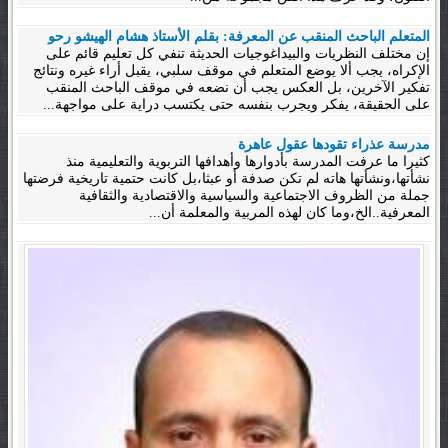
المتعلم الباحث المنقب عن المعرفة: بقلم الأستاذ هشام الهيشو رحو
إن مختلف النظريات والبيداغوجيات الحديثة تنفي كل تعليم قائم على
الإكراه، يجب ألا يوضع المتعلم في موقف سلبي، يقبل أراء غيره ونتائج
تفكير الآخرين، بل العكس يجب أن نضعه في موقف الباحث المنقب
على الحقيقة، يفكر ويجرب بنفسه حتى يكتسب دراية على مواجهة...
مدرسة عذراء تقودها عقول عاهرة
كثيرا ما عرفت المدرسة بأدوارها وأهدافها التربوية والتعليمية منذ
نشأتها،ونشأتها هاته لم تكن صدفة أو عبثا،بل كانت حتمية تاريخية فرضتها
جملة من الظروف الاجتماعية والسياسية والاقتصادية والثقافية
المعرفية..الخ،وما كان لهذه المربية والمعلمة أن...