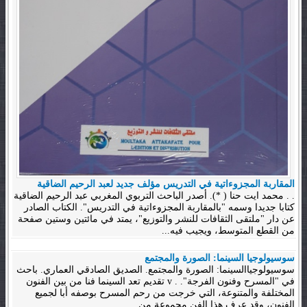
المقاربة المجزوءاتية في التدريس مؤلف جديد لعبد الرحيم الضاقية
. . محمد ايت حنا ( *). أصدر الباحث التربوي المغربي عبد الرحيم الضاقية
كتابا جديدا وسمه "بالمقاربة المجزوءاتية في التدريس". الكتاب الصادر
عن دار "ملتقى الثقافات للنشر والتوزيع"، يمتد في مائتين وستين صفحة
من القطع المتوسط، ويجيب فيه...
سوسيولوجيا السينما: الصورة والمجتمع
سوسيولوجياالسينما: الصورة والمجتمع. الصديق الصادقي العماري. باحث
في "المسرح وفنون الفرجة". . v تقديم تعد السينما فنا من بين الفنون
المختلفة والمتنوعة، التي خرجت من رحم المسرح بوصفه أبا لجميع
الفنون، وقد عرف هذا الفن مجموعة من...