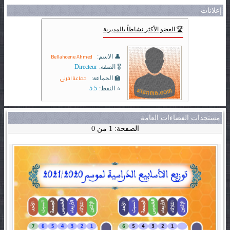
إعلانات
🏆 العضو الأكثر نشاطاً بالمديرية
Bellahcene Ahmed
👤 الاسم:
🎖️ الصفة:
Directeur
جماعة افرني
🏫 الجماعة:
⭐ النقط:
5.5
مستجدات الفضاءات العامة
الصفحة: 1 من 0