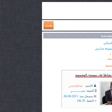
بحث
لمؤسسة
ابتدائي
موعة مدارس
1
سسة
وجهة
ر نشاطا على مستوى المؤسسة
عبدالإله رجحي
👤 الاسم:
🎖️ الصفة:
مديـــــــــر
📅 مسجل منذ:
2013-08-08
⭐ النقط:
186.59