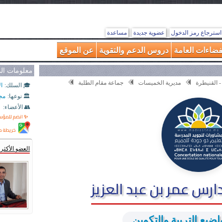
استرجاع رمز الدخول
عضوية جديدة
مساعدة
فضاءات العامة
دروس الدعم والتقوية
عن الموقع
معلومات ا
- القنيطرة
مديرية الخميسات
جماعة مقام الطلبة
🎓 السلك:
ال
🏛️ نوعها:
مج
👥 الأعضاء:
✨ انضم للمؤ
خريطة م
العضو الأكث
س عمر بن عبد العزيز
ضيع التربية والتكوين