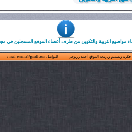
ء مواضيع التربية والتكوين من طرف أعضاء الموقع المسجلين في مج
فكرة وتصميم وبرمجة الموقع: أحمد زربوحي
للتواصل: e-mail: etenma@gmail.com