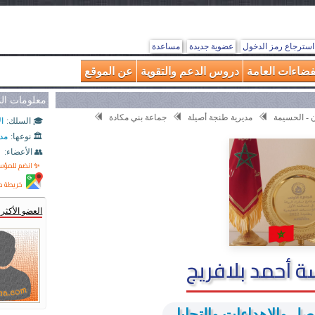
استرجاع رمز الدخول
عضوية جديدة
مساعدة
فضاءات العامة
دروس الدعم والتقوية
عن الموقع
معلومات ا
ن - الحسيمة
مديرية طنجة أصيلة
جماعة بني مكادة
🎓 السلك:
ال
🏛️ نوعها:
مد
👥 الأعضاء:
✨ انضم للمؤ
خريطة م
العضو الأكث
 أحمد بلافريج
صل والإهداءات والتحايا