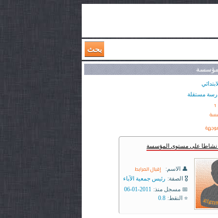
بحث
لمؤسسة
ابتدائي
رسة مستقلة
1
سسة
وجهة
ر نشاطا على مستوى المؤسسة
إقبال المرابط
👤 الاسم:
🎖️ الصفة:
رئيس جمعية الآباء
📅 مسجل منذ:
2011-01-06
⭐ النقط:
0.8