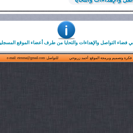
ي فضاء التواصل والإهداءات والتحايا من طرف أعضاء الموقع المسجلي
فكرة وتصميم وبرمجة الموقع: أحمد زربوحي
للتواصل: e-mail: etenma@gmail.com