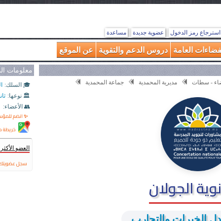
استرجاع رمز الدخول
عضوية جديدة
مساعدة
فضاءات العامة
دروس الدعم والتقوية
عن الموقع
معلومات ا
يضاء - سطات
مديرية المحمدية
جماعة المحمدية
🎓 السلك:
ال
🏛️ نوعها:
ثان
👥 الأعضاء:
✨ انضم للمؤ
خريطة م
العضو الأكث
سجل عضويتك 
وية الجولان
دل الخبرات والتجارب