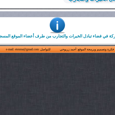
كة في فضاء تبادل الخبرات والتجارب من طرف أعضاء الموقع المسجلي
فكرة وتصميم وبرمجة الموقع: أحمد زربوحي
للتواصل: e-mail: etenma@gmail.com