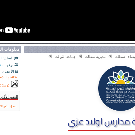
معلومات ا
لبيضاء - سطات
مديرية سطات
جماعة الثوالث
🎓 السلك:
ال
🏛️ نوعها:
مج
👥 الأعضاء:
✨ انضم للمؤ
خريطة غ
العضو الأكث
سجل عضويتك 
مدارس اولاد عزي