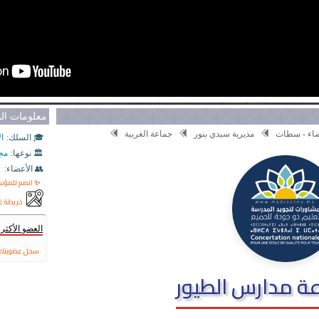
معلومات ا
بيضاء - سطات
مديرية سيدي بنور
جماعة الغربية
🎓 السلك:
ال
🏛️ نوعها:
مج
👥 الأعضاء:
✨ انضم للمؤ
خريطة غ
العضو الأكث
سجل عضويتك 
 مدارس الطيور