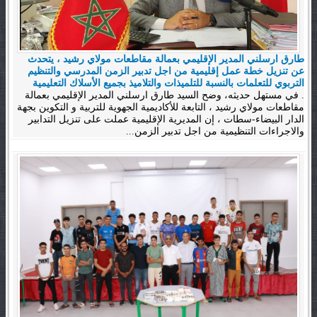
طارق ارسلني المدير الإقليمي بعمالة مقاطعات مولاي رشيد ، يتحدث
عن تنزيل خطة عمل إقليمية من اجل تدبير الزمن المدرسي والتنظيم
التربوي للتعلمات بالنسبة للتلميذات والتلاميذ بجميع الأسلاك التعليمية
. في مستهل حديثه، وضح السيد طارق ارسلني المدير الإقليمي بعمالة
مقاطعات مولاي رشيد ، التابعة للأكاديمية الجهوية للتربية و التكوين بجهة
الدار البيضاء-سطات ، إن المديرية الإقليمية عملت على تنزيل التدابير
والاجراءات التنظيمية من اجل تدبير الزمن...