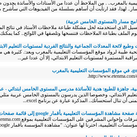
مية بالمغرب.. . من الملاحظ أن عددا من الأستاذات والأساتذة يجدون
.. لهذا، فقد ارتأيت أن أساهم بسلسلة من الفيديوهات التي سأشرح م
نامج مسار (المستوى الخامس عربية)
يل الذي استخدمته لحل مشكلة طباعة ملاحظات الأستاذ في نتائج الم
وم الملف بطباعة الملاحظات فتنسخها وتلصقها في اللوائح.. كما يمكنك..
 تحية طيبة لرواد موقع المؤسسات التعليمية بالمغرب وبعد:. كثيرة هي 
سية، جاهزة للطبع: هدية للأساتذة مدرسي المستوى الخامس ابتدائي - عر
التعليم الابتدائي، وخصوصا الذين يدرسون بالمستوى الخامس عربية مثلي
 أن تنال استحسانك.. المذكرة عبارة عن برنامج excel...
ؤسسات التعليمية بأقمار google إلى قائمة صفحات المؤسسة.
 التعليمية، اخترنا لها عنوان:. "مشاهدة المؤسسة بأقمار google".....