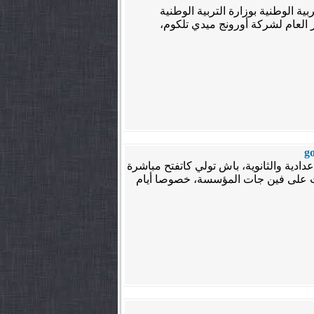
ع التربية الوطنية بوزارة التربية الوطنية
لتعليم العالي والبحث العلمي، والسيد Yves GAUTHIER، المدير العام لشركة أورونج ميدي تلكوم،
دادية والثانوية، باش تولي كاتفتح مباشرة
حث على فين جات المؤسسة، خصوصا أيام