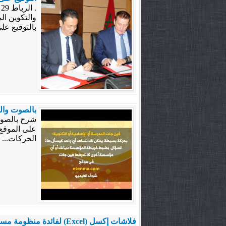
بالتوقيع على
بالصوت والص
شرح بالصوت 
على الموقع
الحركات...
فلاشات إكسل (Excel) لفائدة منظومة مسار