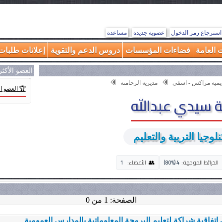
استرجاع رمز الدخول
عضوية جديدة
مساعدة
 العامة
فضاءات المؤسسات
دروس الدعم والتقوية
إعلانات طلبات 
العضو الأكث
ديمية مراكش - اسفي
مديرية الرحامنة
🏆 العضو ا
 سيدي عبدالله
وجيا التربية والتعليم
👥
الخرائط الموجهة:
4 (80%)
الأعضاء:
1
الصفحة: 1 من 0
 اتفاقية شراكة لتعليم البرمجة المعلوماتية بالمدارس العمومية