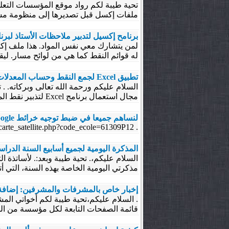
تحية طيبة لكم رواد موقع المؤسسات التعلي
ملفات إكسل قبل تصديرها إلى منظومة مسار
برنامح إكسيل لتدبير ملاحظات الأستاذ لبر
لمن يتشارك معي نفس المواد. هذا ملف إكس
له قوائم النقط كما هي من لوائح مسار. ليق
تطبيق Excel لجمع النقط وحساب المعدلات وطبع لائحة المعدلات الجماعية والنتائج الفردية لمستويات التعليم الابتدائي.
السلام عليكم ورحمة الله تعالى وبركاته. .
مجال استعمال برنامج Excel لتذبير نقط المراقبة المستمرة لمستويات التعليم الابتدائي، إلا أن عددا غير...
لنساهم جميعا في ضبط توجيه خرائط google، في موقع المؤسسات التعليمية بالمغرب
. http://www.etenma.com/carte_satellite.php?code_ecole=61309P12.
المذكرة اليومية لجميع أسابيع السنة الدرا
السلام عليكم،. تحية طيبة وبعد:. لأساتذة 
مذكرتي اليومية الخاصة بهذه السنة، التي أتمنى
إخبار خاص بالمشرفات والمشرفين: إضافة صفحة مشاهدة الم
قائمة الصفحات التابعة لكل مؤسسة من المؤسسات