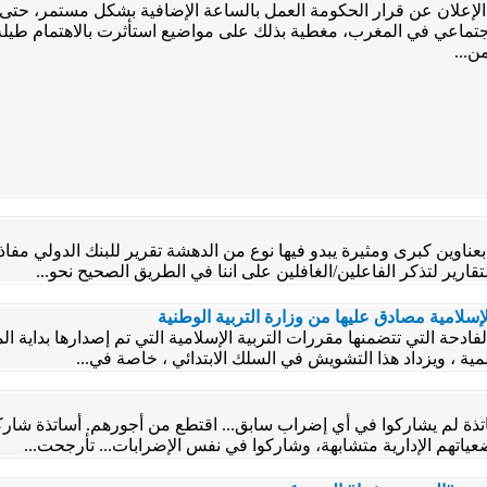
م الإعلان عن قرار الحكومة العمل بالساعة الإضافية بشكل مستمر، حت
جتماعي في المغرب، مغطية بذلك على مواضيع استأثرت بالاهتمام طيلة 
ن...
ة بعناوين كبرى ومثيرة يبدو فيها نوع من الدهشة تقرير للبنك الدولي م
قارير لتذكر الفاعلين/الغافلين على اننا في الطريق الصحيح نحو...
سلامية مصادق عليها من وزارة التربية الوطنية
الفادحة التي تتضمنها مقررات التربية الإسلامية التي تم إصدارها بداية 
مية ، ويزداد هذا التشويش في السلك الابتدائي ، خاصة في...
اتذة لم يشاركوا في أي إضراب سابق... اقتطع من أجورهم. أساتذة شارك
ضعياتهم الإدارية متشابهة، وشاركوا في نفس الإضرابات... تأرجحت...