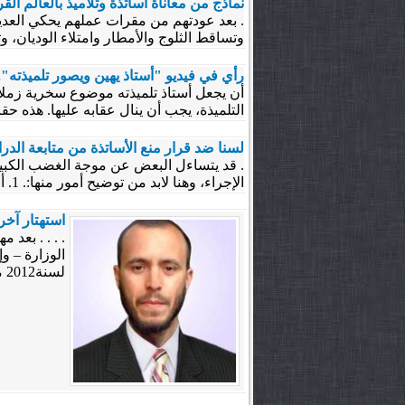
نماذج من معاناة أساتذة وتلاميذ بالعالم الق
. بعد عودتهم من مقرات عملهم يحكي العدي
وتساقط الثلوج والأمطار وامتلاء الوديان، و
رأي في فيديو "أستاذ يهين ويصور تلميذته".
أن يجعل أستاذ تلميذته موضوع سخرية زملائ
التلميذة، يجب أن ينال عقابه عليها. هذه حقائ
لسنا ضد قرار منع الأساتذة من متابعة الدرا
. قد يتساءل البعض عن موجة الغضب الكبيرة 
الإجراء، وهنا لابد من توضيح أمور منها:. 1. أن القرار لم يغضب المعنيين لأنه سيقصي فئة معنية بمتابعة...
استهتار آخر
. . . . بعد 
الوزارة – و
لسنة2012 مما...