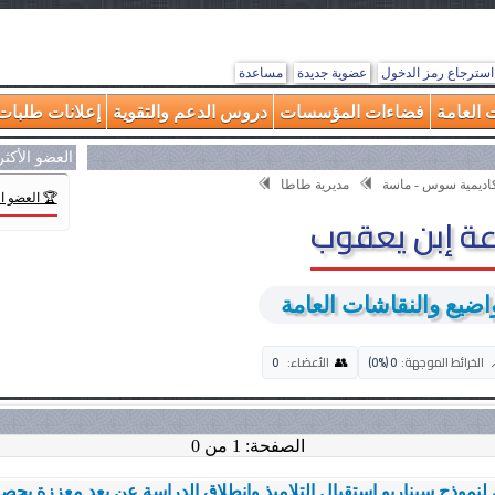
استرجاع رمز الدخول
عضوية جديدة
مساعدة
 العامة
فضاءات المؤسسات
دروس الدعم والتقوية
إعلانات طلبات 
العضو الأكث
كاديمية سوس - ماسة
مديرية طاطا
🏆 العضو ا
ة إبن يعقوب
ضيع والنقاشات العامة
👥
الخرائط الموجهة:
0 (0%)
الأعضاء:
0
الصفحة: 1 من 0
لنموذج سيناريو استقبال التلاميذ وانطلاق الدراسة عن بعد معززة ب