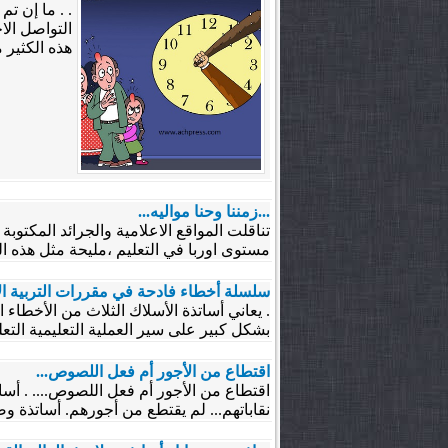
. . ما إن ت
التواصل الا
هذه الكثير م
...زمننا وحنا مواليه...
تناقلت المواقع الاعلامية والجرائد المكتوب
مستوى اوربا في التعليم ،مليحة مثل هذه الت
سلسلة أخطاء فادحة في مقررات التربية الإ
. يعاني أساتذة الأسلاك الثلاث من الأخطاء 
بشكل كبير على سير العملية التعليمية التعل
اقتطاع من الأجور أم فعل اللصوص...
اقتطاع من الأجور أم فعل اللصوص.... . أس
نقاباتهم... لم يقتطع من أجورهم. أساتذة و