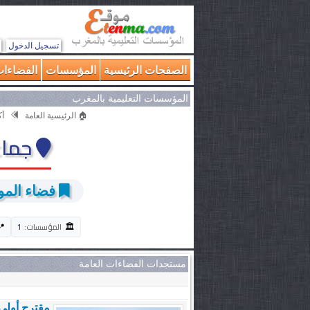
تسجيل الدخول
الصفحات الرئيسية
المؤسسات
الفضاءات
المؤسسات التعليمية بالمغرب
🏠 الرئيسية العامة
أ
جماع
فضاء الموا
🏛️
📍
المؤسسات:
1
مستجدات الفضاءات العامة
مقترح أولي 