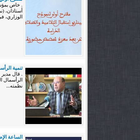
. خاص بمؤسس
أستاذان، (نم
الوزاري، في
تنمية الرأس
. قال مدير ا
الرأسمال ال
نظمته...
الساعة الإض