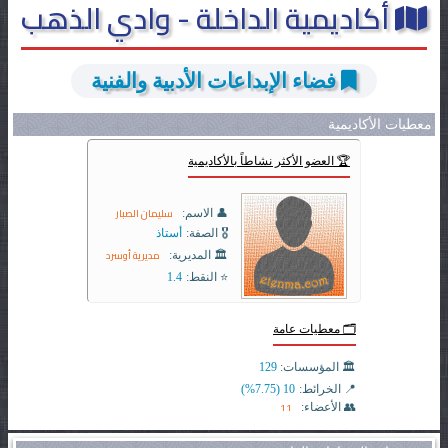
أكاديمية الداخلة - وادي الذهب
فضاء الإبداعات الأدبية والفنية
معطيات الأكاديمية
🏆 العضو الأكثر نشاطاً بالأكاديمية
سليمان الصبار
👤 الاسم:
🎖️ الصفة:
أستاذ
مديرية أوسرد
🏛️ المديرية:
⭐ النقط:
1.4
🗂️ معطيات عامة
🏛️ المؤسسات:
129
📍 الخرائط:
10 (7.75%)
11
👥 الأعضاء: