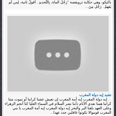
باكيكو، وهي حكاية ترويقصة "رَجُلَ الماءِ، بِالتَّحديدِ.. أَقولُ ثانية، لِمن لَم
يَفهمْ.. رَجُل مِنَ...
نشيد إيه دولة المغرب
. . إيه دولة المغرب إيه أمة المغرب إن نعيش عشنا كراما أو نموت متنا
كراما همنا نفدي الأنام دأبنا نشر السلام في السماء العليا كنا أنجم الزهراء
وعلى العهد بلغنا البر والبحر إيه دولة المغرب إيه أمة المغرب يا بني
المغرب قوموالا تكونوا غافلين جدد عهدا...