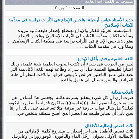
مستجدات الفضاءات العامة
الصفحة: 1 من 0
جديد الأستاذ عباس أرحيلة: هاجس الإبداع في التُّراث دراسة في مقدِّمة
الكتاب الإسلاميّ
. المؤسسة العربيّة للفكر والإبداع تضطلع بإصدار طبعة ثانية مزيدة
ومنقّحة لكتاب مقدِّمة الكتاب في التُّراث الإسلاميّ وهاجس الإبداع
بعنوان: هاجس الإبداع في التُّراث دراسة في مقدِّمة الكتاب الإسلاميّ.. .
وممّا ورد في مقدمة الكتاب:. ...
اللغة العلمية وحش يأكل الإبداع
ليس من الغريب في شيء أن تكتب البحوث العلمية بلغة علمية، وذلك
اعتبارا لطبيعتها العلمية قبل أي شيء، وطاعة لهذه اللغة الأكاديمية التي
تضع على عاتق الباحثين فرائض لا ينبغي خرقها. واللافت للنظر أن هاته
الفرائض والسنن تتسلل إلى عقول وأفئدة...
تأملات هلالية
صرت أرى أن كل شيء يتحقق بسرعة هائلة، يجعلني هذا أتساءل: هل
من يمنحون أنفسهم ألقابا ((((علمية)))) يملكون قدرات أسطورية ليكونوا
كذلك؟ هل هناك قوات خارقة غير مرئية مثلا تساعدهم على ذلك، أم إننا
نحن نأبى أن نساير طبيعة هذ العصر الذي أصبح منطقه يتلخص في...
ثلاث قصص إيطالية للأطفال
ثلاث قصص للأطفال هي آخر إصدارات مشروع كلمة الإماراتي من
الإيطالية، الأولى بعنوان "رَجُل الماءِ والنّافُورة" لأوفو روزاتي وغابرييل