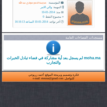
مدرسة الامير مولاى عبد الله
🏫 المؤسسة:
🎖️ المهمة:
والي الامر
📅 منذ:
2014-01-10
⭐ مجموع النقط:
0
🕒 آخر تواجد:
2014-01-10 الساعة 16:16:13
مستجدات الفضاءات العامة
moha.ma لم يسجل بعد أية مشاركة في فضاء تبادل الخبرات
والتجارب
فكرة وتصميم وبرمجة الموقع: أحمد زربوحي
للتواصل: e-mail: etenma@gmail.com