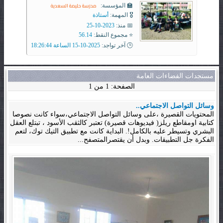
مدرسة حليمة السعدية
🏫 المؤسسة:
🎖️ المهمة:
أستاذة
📅 منذ:
2023-10-25
⭐ مجموع النقط:
56.14
🕒 آخر تواجد:
2025-10-15 الساعة 18:26:44
مستجدات الفضاءات العامة
الصفحة: 1 من 1
وسائل التواصل الاجتماعي..
المحتويات القصيرة ،على وسائل التواصل الاجتماعي،سواء كانت نصوصا
كتابية اومقاطع ريلز( فيديوهات قصيرة) تعتبر كالثقب الأسود ، تبتلع العقل
البشري وتسيطر عليه بالكامل!. البداية كانت مع تطبيق التيك توك، لتعم
الفكرة جل التطبيقات. وبدل أن يقتصرالمتصفح...