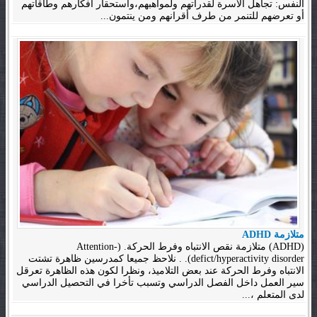
النفس: تجاهل الأسرة لقدراتهم ولمواهبهم،واستحقار أفكارهم وطاقاتهم
أو تعرضهم للتنمر من طرف أقرانهم ومن ينتمون...
متلازمة ADHD
(ADHD) متلازمة نقص الانتباه وفرط الحركة. (Attention-
defict/hyperactivity disorder). . نلاحظ جميعا كمدرسين ظاهرة تشتت
الانتباه وفرط الحركة عند بعض التلاميذ، ونظرا لكون هذه الظاهرة تعرقل
سير العمل داخل الفصل الدراسي وتسبب تأخرا في التحصيل الدراسي
لدى المتعلم ،...