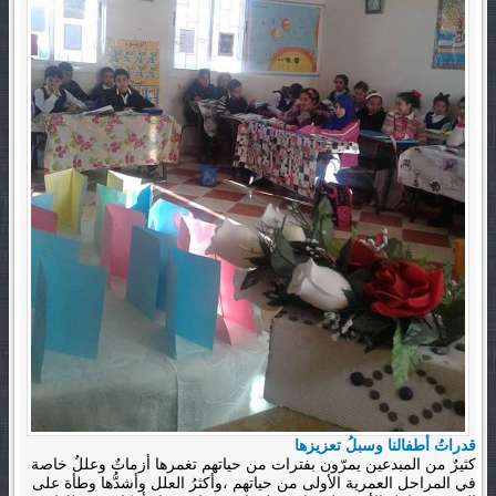
قدراتُ أطفالنا وسبلُ تعزيزها
كثيرٌ من المبدعين يمرّون بفترات من حياتهم تغمرها أزماتٌ وعللٌ خاصة
في المراحل العمرية الأولى من حياتهم ،وأكثرُ العلل وأشدُّها وطأة على