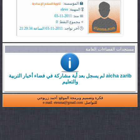
ثانوية السلام الإعدادية
🏫 المؤسسة:
🎖️ المهمة:
eleve
📅 منذ:
2011-11-03
⭐ مجموع النقط:
0
🕒 آخر تواجد:
2011-11-03 الساعة 21:29:34
مستجدات الفضاءات العامة
aicha zarib لم يسجل بعد أية مشاركة في فضاء أخبار التربية
والتعليم
فكرة وتصميم وبرمجة الموقع: أحمد زربوحي
للتواصل: e-mail: etenma@gmail.com