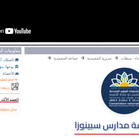
معلومات ا
يضاء - سطات
مديرية المحمدية
جماعة المحمدية
🎓 السلك:
أو
🏛️ نوعها:
مؤ
👥 الأعضاء:
✨ انضم للمؤ
خريطة غ
العضو الأكث
سجل عضويتك 
 مدارس سبينوزا