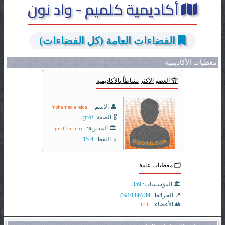
أكاديمية كلميم - واد نون
الفضاءات العامة (كل الفضاءات)
معطيات الأكاديمية
🏆 العضو الأكثر نشاطاً بالأكاديمية
mohamed arejdal
👤 الاسم:
🎖️ الصفة:
prof
مديرية كلميم
🏛️ المديرية:
⭐ النقط:
15.4
🗂️ معطيات عامة
🏛️ المؤسسات:
359
📍 الخرائط:
39 (10.86%)
101
👥 الأعضاء: