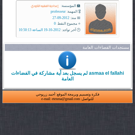
إعدادية الفقيه التاودي
🏫 المؤسسة:
🎖️ المهمة:
professeur
📅 منذ:
2012-09-27
⭐ مجموع النقط:
0
🕒 آخر تواجد:
2012-10-19 الساعة 10:50:13
مستجدات الفضاءات العامة
asmaa el fallahi لم يسجل بعد أية مشاركة في الفضاءات
العامة
فكرة وتصميم وبرمجة الموقع: أحمد زربوحي
للتواصل: e-mail: etenma@gmail.com